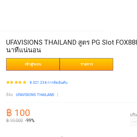
UFAVISIONS THAILAND สูตร PG Slot FOX888
นาทีแน่นอน
เข้าสู่ระบบ
รายการ
8.321.234 การจัดอันดับ
ยี่ห้อ
:
UFAVISIONS THAILAND
฿ 100
ปร
฿ 10.000
-99%