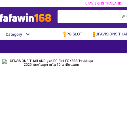
UFAVISIONS THAILAND
🎉 ป
PG SLOT
UFAVISIONS THA
Category