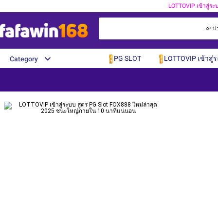
LOTTOVIP เข้าสู่ระ
🎉 ปร
PG SLOT
LOTTOVIP เข้าสู่
Category