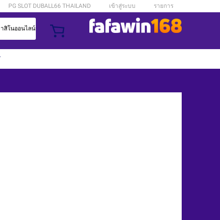
PG SLOT DUBALL66 THAILAND
เข้าสู่ระบบ
รายการ
ออนไลน์ชั้นนำที่ดีที่สุดในประเทศไทย! 🌟 เรามีบริการครบวงจร ทั้ง พนันกีฬา, สล็อต
T