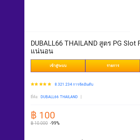
DUBALL66 THAILAND สูตร PG Slot F
แน่นอน
เข้าสู่ระบบ
รายการ
8.321.234 การจัดอันดับ
ยี่ห้อ
:
DUBALL66 THAILAND
฿ 100
฿ 10.000
-99%