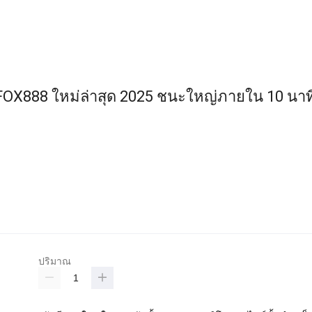
OX888 ใหม่ล่าสุด 2025 ชนะใหญ่ภายใน 10 นาท
ปริมาณ