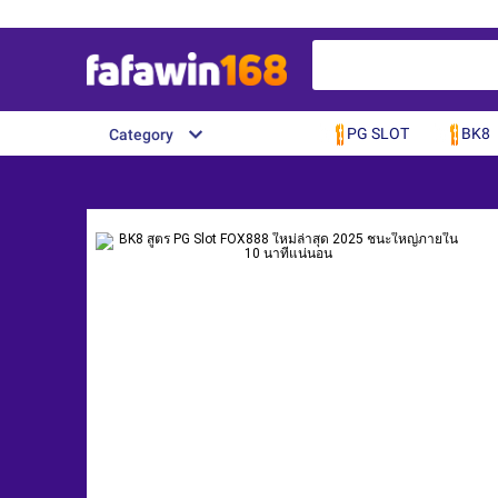
PG SLOT
BK8
Category