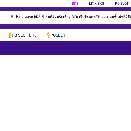
BK8
LINK BK8
PG SLOT
🎉 ประกาศจาก BK8 🎉 ยินดีต้อนรับเข้าสู่ BK8 เว็บไซต์คาสิโนออนไลน์ชั้นนำที่ดีท
PG SLOT BK8
PGSLOT