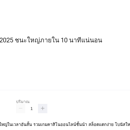
ุด 2025 ชนะใหญ่ภายใน 10 นาทีแน่นอน
ปริมาณ
ใหญ่ในเวลาอันสั้น รวมเกมคาสิโนออนไลน์ชั้นนำ สล็อตแตกง่าย โบนัสให