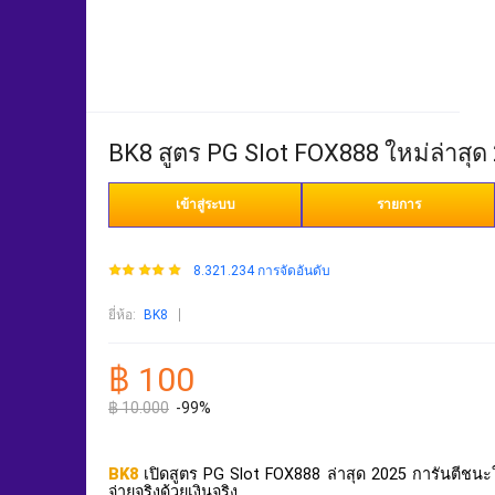
BK8 สูตร PG Slot FOX888 ใหม่ล่าส
เข้าสู่ระบบ
รายการ
8.321.234 การจัดอันดับ
ยี่ห้อ
:
BK8
฿ 100
฿ 10.000
-99%
BK8
เปิดสูตร PG Slot FOX888 ล่าสุด 2025 การันตีชนะ
จ่ายจริงด้วยเงินจริง