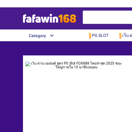
PG SLOT
เว็บ ผ
Category