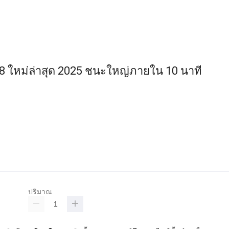
888 ใหม่ล่าสุด 2025 ชนะใหญ่ภายใน 10 นาที
ปริมาณ