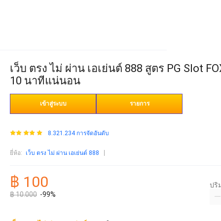
เว็บ ตรง ไม่ ผ่าน เอเย่นต์ 888 สูตร PG Slot
10 นาทีแน่นอน
เข้าสู่ระบบ
รายการ
8.321.234 การจัดอันดับ
ยี่ห้อ
:
เว็บ ตรง ไม่ ผ่าน เอเย่นต์ 888
฿ 100
ปร
฿ 10.000
-99%