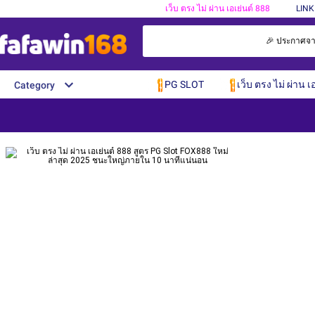
เว็บ ตรง ไม่ ผ่าน เอเย่นต์ 888
LINK 
🎉 ประกาศจาก 
PG SLOT
เว็บ ตรง ไม่ ผ่าน เ
Category