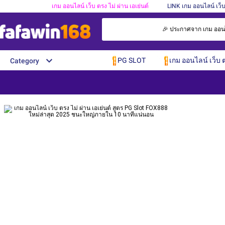
เกม ออนไลน์ เว็บ ตรง ไม่ ผ่าน เอเย่นต์
LINK เกม ออนไลน์ เว็บ 
🎉 ประกาศจาก เกม ออนไลน์
PG SLOT
เกม ออนไลน์ เว็บ ต
Category