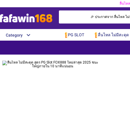
ลื่นไหล
🎉 ประกาศจาก ลื่นไหล ไม่มี
PG SLOT
ลื่นไหล ไม่มีสะดุด
Category