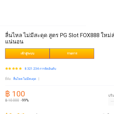
ลื่นไหล ไม่มีสะดุด สูตร PG Slot FOX888 ใหม
แน่นอน
เข้าสู่ระบบ
รายการ
8.321.234 การจัดอันดับ
ยี่ห้อ
:
ลื่นไหล ไม่มีสะดุด
฿ 100
ปร
฿ 10.000
-99%