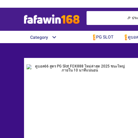
🎉 ประกาศ
PG SLOT
ดูบอ
Category