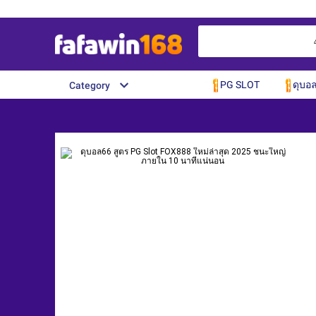
🎉 
PG SLOT
ดุบอ
Category