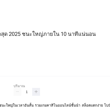
่าสุด 2025 ชนะใหญ่ภายใน 10 นาทีแน่นอน
ปริมาณ
ีชนะใหญ่ในเวลาอันสั้น รวมเกมคาสิโนออนไลน์ชั้นนำ สล็อตแตกง่าย โบน