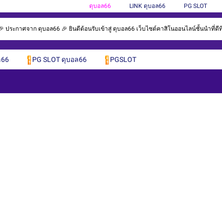
ดุบอล66
LINK ดุบอล66
PG SLOT
ประกาศจาก ดุบอล66 🎉 ยินดีต้อนรับเข้าสู่ ดุบอล66 เว็บไซต์คาสิโนออนไลน์ชั้นนำที่ดี
ล66
PG SLOT ดุบอล66
PGSLOT