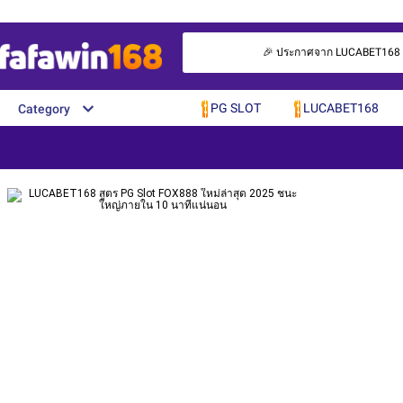
🎉 ประกาศจาก LUCABET168 🎉 ย
PG SLOT
LUCABET168
Category