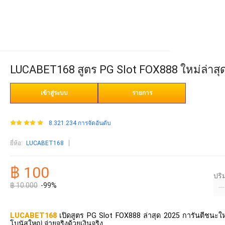
LUCABET168 สูตร PG Slot FOX888 ใหม่ล่าส
เข้าสู่ระบบ
รายการ
8.321.234 การจัดอันดับ
ยี่ห้อ
:
LUCABET168
฿ 100
ปร
฿ 10.000
-99%
LUCABET168
เปิดสูตร PG Slot FOX888 ล่าสุด 2025 การันตีชนะใ
โบนัสใหญ่ จ่ายจริงด้วยเงินจริง