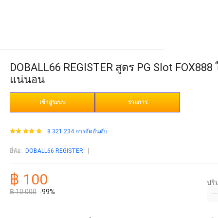
DOBALL66 REGISTER สูตร PG Slot FOX888 ใ
แน่นอน
เข้าสู่ระบบ
รายการ
8.321.234 การจัดอันดับ
ยี่ห้อ
:
DOBALL66 REGISTER
฿ 100
ปร
฿ 10.000
-99%